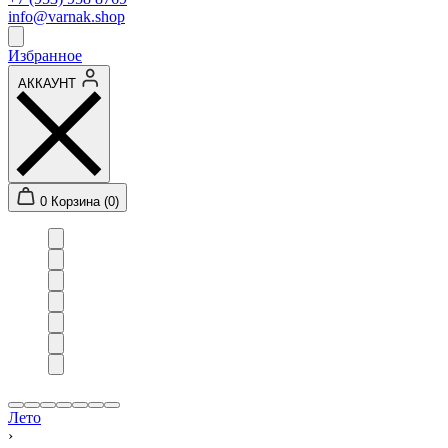
info@varnak.shop
Избранное
АККАУНТ
0
Корзина (0)
Лето
›